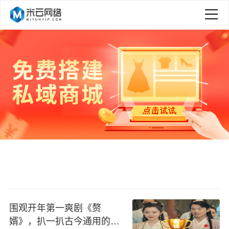
围观开年第一爽剧《赘
婿》，扒一扒古今通用的商